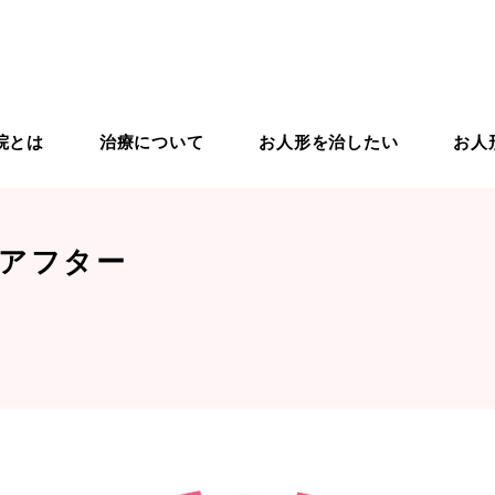
院とは
治療について
お人形を治したい
お人
りの治療
ドールドクター紹介
ドールスクール
入院から退院までの流れ
ドールケア用品
ドールリペア
アフター
象のお人形