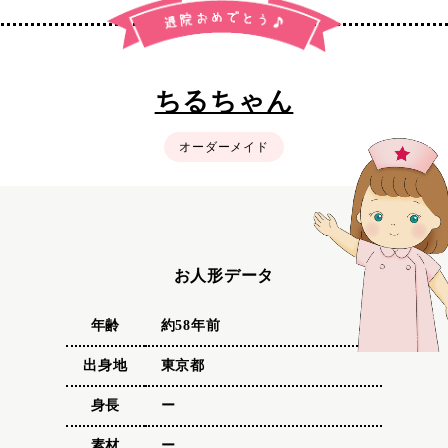
ちるちゃん
オーダーメイド
お人形データ
年齢
約58年前
出身地
東京都
身長
ー
素材
ー