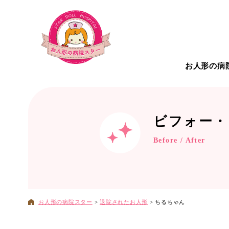
お人形の病
お人形の病院について
こだわ
ビフォー・
Before / After
治療対
お人形の病院スター
>
退院されたお人形
>
ちるちゃん