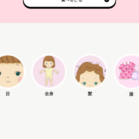
目
全身
髪
服