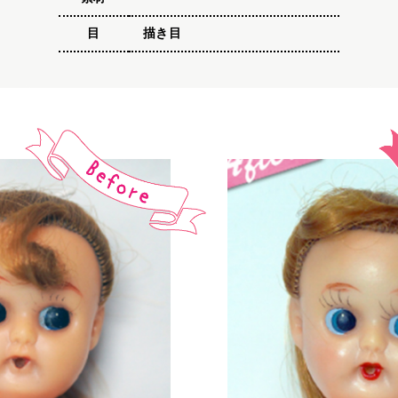
目
描き目