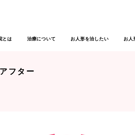
院とは
治療について
お人形を治したい
お人
りの治療
ドールドクター紹介
ドールスクール
入院から退院までの流れ
ドールケア用品
ドールリペア
アフター
象のお人形