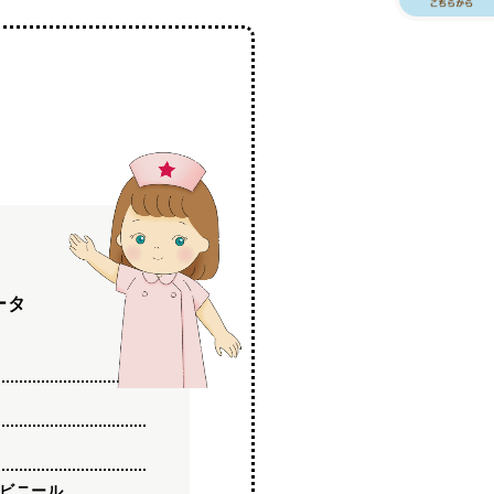
ータ
ビニール