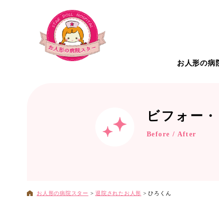
お人形の病
お人形の病院について
こだわ
ビフォー・
Before / After
治療対
お人形の病院スター
>
退院されたお人形
>
ひろくん