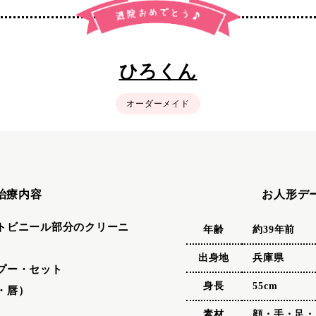
ひろくん
オーダーメイド
治療内容
お人形デ
トビニール部分のクリーニ
年齢
約39年前
出身地
兵庫県
プー・セット
身長
55cm
・唇）
素材
顔・手・足・